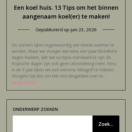
Een koel huis. 13 Tips om het binnen
aangenaam koel(er) te maken!
Gepubliceerd op
juni 23, 2026
De zomers lijken tegenwoordig wel steeds warmer te
worden. Waar we vroeger wel eens een paar bloedhete
dagen hadden, lijkt dat nu bijna standaard te zijn. En
tropische dagen zijn ook geen uitzondering meer. Eens
in de 3 jaar lijken we een extreme hittegolf te hebben.
Hoogste tijd dus om hier een blogartikel over te…
Read more
ONDERWERP
ZOEKEN
:
Zoek...