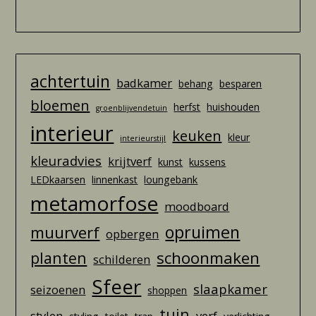
achtertuin
badkamer
behang
besparen
bloemen
herfst
huishouden
groenblijvendetuin
interieur
keuken
kleur
interieurstijl
kleuradvies
krijtverf
kunst
kussens
LEDkaarsen
linnenkast
loungebank
metamorfose
moodboard
opruimen
muurverf
opbergen
schoonmaken
planten
schilderen
Sfeer
slaapkamer
seizoenen
shoppen
tuin
stylen
verf