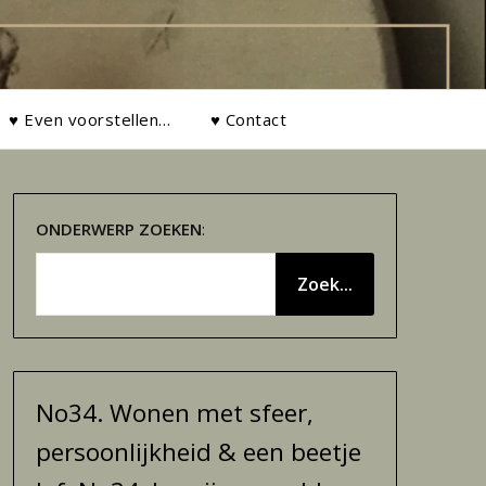
♥ Even voorstellen…
♥ Contact
ONDERWERP
ZOEKEN
:
Zoek...
No34. Wonen met sfeer,
persoonlijkheid & een beetje