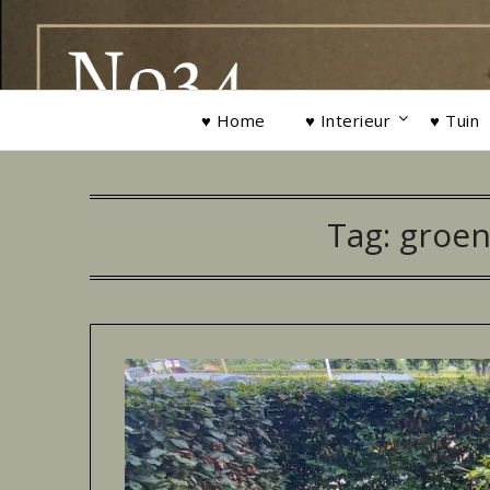
Ga
naar
de
inhoud
♥ Home
♥ Interieur
♥ Tuin
Tag:
groen