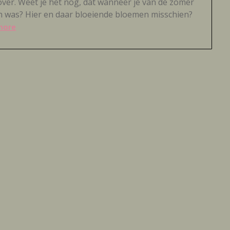
 over. Weet je het nog, dat wanneer je van de zomer
en was? Hier en daar bloeiende bloemen misschien?
more