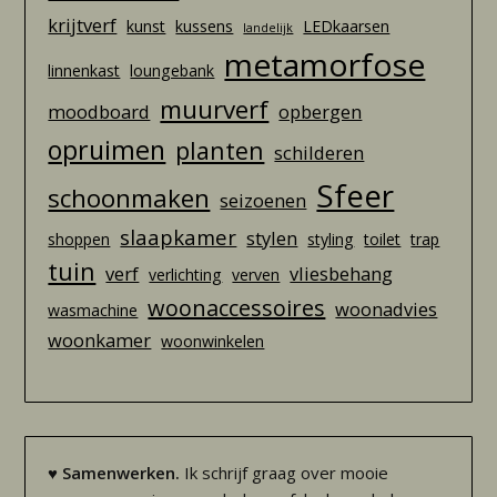
krijtverf
kunst
kussens
LEDkaarsen
landelijk
metamorfose
linnenkast
loungebank
muurverf
moodboard
opbergen
opruimen
planten
schilderen
Sfeer
schoonmaken
seizoenen
slaapkamer
stylen
shoppen
styling
toilet
trap
tuin
verf
vliesbehang
verlichting
verven
woonaccessoires
woonadvies
wasmachine
woonkamer
woonwinkelen
♥
Samenwerken.
Ik schrijf graag over mooie