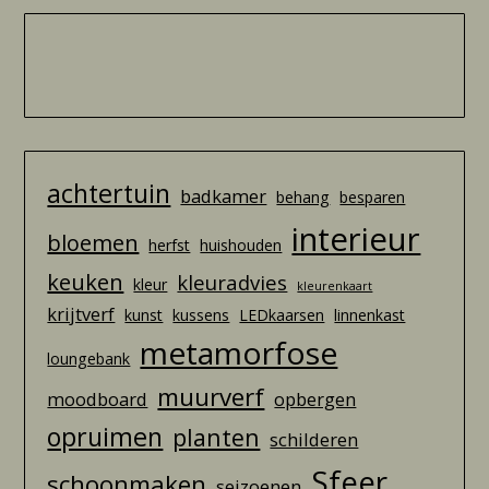
achtertuin
badkamer
behang
besparen
interieur
bloemen
herfst
huishouden
keuken
kleuradvies
kleur
kleurenkaart
krijtverf
kunst
kussens
LEDkaarsen
linnenkast
metamorfose
loungebank
muurverf
moodboard
opbergen
opruimen
planten
schilderen
Sfeer
schoonmaken
seizoenen