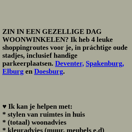
ZIN IN EEN GEZELLIGE DAG
WOONWINKELEN? Ik heb 4 leuke
shoppingroutes voor je, in práchtige oude
stadjes, inclusief handige
parkeerplaatsen.
Deventer,
Spakenburg,
Elburg
en
Doesburg
.
♥
Ik kan je helpen met:
* stylen van ruimtes in huis
* (totaal) woonadvies
* kleuradvies (muur, meubels e.d)