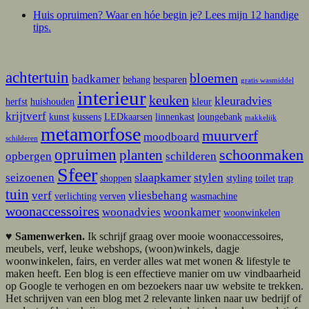
Huis opruimen? Waar en hóe begin je? Lees mijn 12 handige
tips.
achtertuin
bloemen
badkamer
behang
besparen
gratis wasmiddel
interieur
keuken
kleuradvies
herfst
huishouden
kleur
krijtverf
kunst
kussens
LEDkaarsen
linnenkast
loungebank
makkelijk
metamorfose
muurverf
moodboard
schilderen
opruimen
schoonmaken
planten
opbergen
schilderen
Sfeer
slaapkamer
seizoenen
stylen
shoppen
styling
toilet
trap
tuin
verf
vliesbehang
verlichting
verven
wasmachine
woonaccessoires
woonadvies
woonkamer
woonwinkelen
♥
Samenwerken.
Ik schrijf graag over mooie woonaccessoires,
meubels, verf, leuke webshops, (woon)winkels, dagje
woonwinkelen, fairs, en verder alles wat met wonen & lifestyle te
maken heeft. Een blog is een effectieve manier om uw vindbaarheid
op Google te verhogen en om bezoekers naar uw website te trekken.
Het schrijven van een blog met 2 relevante linken naar uw bedrijf of