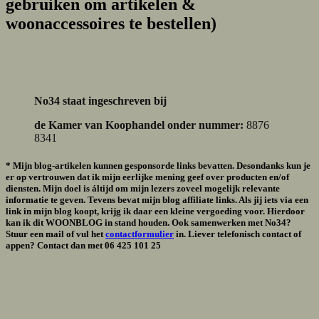
gebruiken om artikelen &
woonaccessoires te bestellen)
No34 staat ingeschreven bij
de Kamer van Koophandel onder nummer:
8876
8341
*
Mijn blog-artikelen kunnen gesponsorde links bevatten. Desondanks kun je
er op vertrouwen dat ik mijn eerlijke mening geef over producten en/of
diensten. Mijn doel is áltijd om mijn lezers zoveel mogelijk relevante
informatie te geven. Tevens bevat mijn blog affiliate links. Als jij iets via een
link in mijn blog koopt, krijg ik daar een kleine vergoeding voor. Hierdoor
kan ik dit WOONBLOG in stand houden. Ook samenwerken met No34?
Stuur een mail of vul het
contactformulier
in. Liever telefonisch contact of
appen? Contact dan met
06 425 101 25