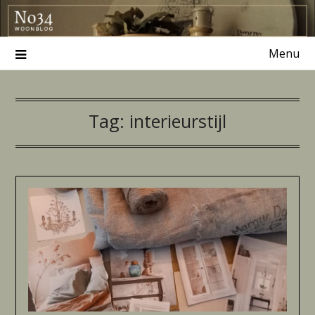
Ga
naar
de
Menu
inhoud
Tag:
interieurstijl