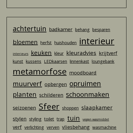
achtertuin
badkamer
behang
besparen
interieur
bloemen
herfst
huishouden
keuken
kleuradvies
krijtverf
kleur
interieurs
kunst
kussens
LEDkaarsen
linnenkast
loungebank
metamorfose
moodboard
opruimen
muurverf
opbergen
schoonmaken
planten
schilderen
Sfeer
slaapkamer
seizoenen
shoppen
tuin
stylen
styling
toilet
trap
vegan wasmiddel
verf
vliesbehang
verlichting
verven
wasmachine