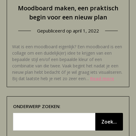
Moodboard maken, een praktisch
begin voor een nieuw plan
Gepubliceerd op
april 1, 2022
Wat is een moodboard eigenlijk? Een moodboard is een
collage om een duidelijk(er) idee te krijgen van een
bepaalde stijl en/of een bepaalde kleur of een
combinatie van die twee. Vaak begint het nadat je een
nieuw plan hebt bedacht óf je wil graag iets visualiseren.
Read more
Bij dat laatste heb je niet zo zeer een…
ONDERWERP
ZOEKEN
:
Zoek...