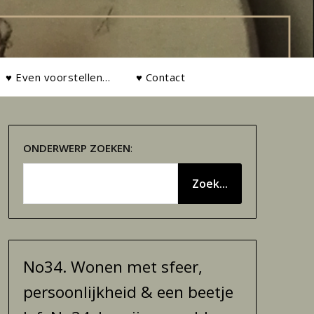
♥ Even voorstellen…
♥ Contact
ONDERWERP
ZOEKEN
:
Zoek...
No34. Wonen met sfeer,
persoonlijkheid & een beetje