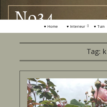
Ga
naar
de
inhoud
♥ Home
♥ Interieur
♥ Tuin
Tag:
k