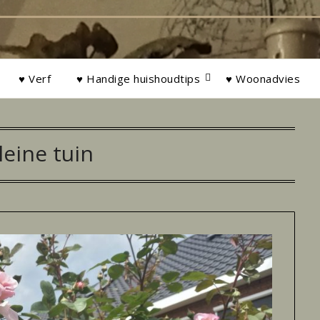
♥ Verf
♥ Handige huishoudtips
♥ Woonadvies
leine tuin