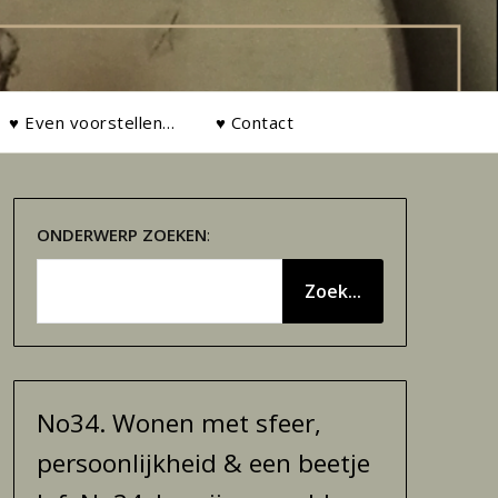
♥ Even voorstellen…
♥ Contact
ONDERWERP
ZOEKEN
:
Zoek...
No34. Wonen met sfeer,
persoonlijkheid & een beetje