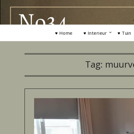
Ga
naar
de
inhoud
♥ Home
♥ Interieur
♥ Tuin
Tag:
muurve