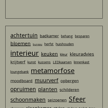
achtertuin
badkamer
behang
besparen
bloemen
herfst
huishouden
bureau
interieur
keuken
kleuradvies
kleur
krijtverf
kunst
kussens
LEDkaarsen
linnenkast
metamorfose
loungebank
muurverf
moodboard
opbergen
opruimen
planten
schilderen
Sfeer
schoonmaken
seizoenen
slaapkamer