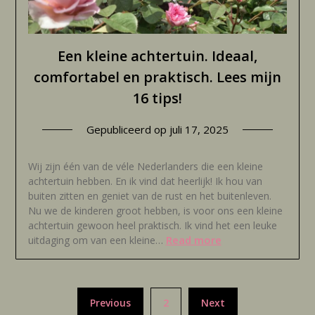
Een kleine achtertuin. Ideaal,
comfortabel en praktisch. Lees mijn
16 tips!
Gepubliceerd op
juli 17, 2025
Wij zijn één van de véle Nederlanders die een kleine
achtertuin hebben. En ik vind dat heerlijk! Ik hou van
buiten zitten en geniet van de rust en het buitenleven.
Nu we de kinderen groot hebben, is voor ons een kleine
achtertuin gewoon heel praktisch. Ik vind het een leuke
Read more
uitdaging om van een kleine…
Berichten
Previous
2
Next