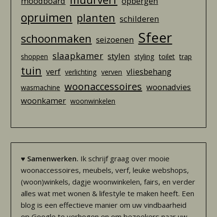
moodboard
opbergen
opruimen
planten
schilderen
Sfeer
schoonmaken
seizoenen
slaapkamer
stylen
shoppen
styling
toilet
trap
tuin
verf
vliesbehang
verlichting
verven
woonaccessoires
woonadvies
wasmachine
woonkamer
woonwinkelen
♥
Samenwerken.
Ik schrijf graag over mooie
woonaccessoires, meubels, verf, leuke webshops,
(woon)winkels, dagje woonwinkelen, fairs, en verder
alles wat met wonen & lifestyle te maken heeft. Een
blog is een effectieve manier om uw vindbaarheid
op Google te verhogen en om bezoekers naar uw