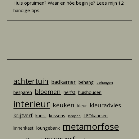
Huis opruimen? Waar en hóe begin je? Lees mijn 12
handige tips.
achtertuin
badkamer
behang
behangen
bloemen
besparen
herfst
huishouden
interieur
keuken
kleuradvies
kleur
krijtverf
kunst
kussens
LEDkaarsen
lampen
metamorfose
linnenkast
loungebank
muurverf