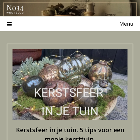
Ga
naar
de
Menu
inhoud
Kerstsfeer in je tuin. 5 tips voor een
mooie kersttuin.