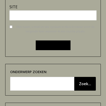
SITE
Mijn naam, e-mail en site opslaan in deze browser voor de
volgende keer wanneer ik een reactie plaats.
ONDERWERP
ZOEKEN
:
Zoek...