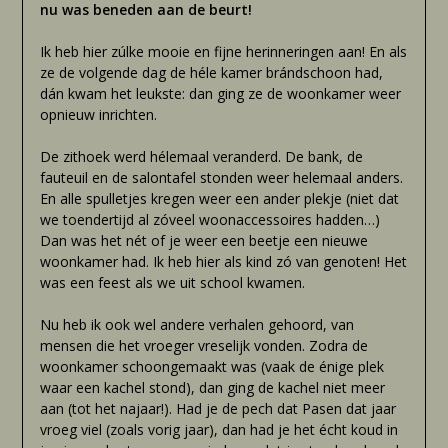
nu was beneden aan de beurt!
Ik heb hier zúlke mooie en fijne herinneringen aan! En als
ze de volgende dag de héle kamer brándschoon had,
dán kwam het leukste: dan ging ze de woonkamer weer
opnieuw inrichten.
De zithoek werd hélemaal veranderd. De bank, de
fauteuil en de salontafel stonden weer helemaal anders.
En alle spulletjes kregen weer een ander plekje (niet dat
we toendertijd al zóveel woonaccessoires hadden…)
Dan was het nét of je weer een beetje een nieuwe
woonkamer had. Ik heb hier als kind zó van genoten! Het
was een feest als we uit school kwamen.
Nu heb ik ook wel andere verhalen gehoord, van
mensen die het vroeger vreselijk vonden. Zodra de
woonkamer schoongemaakt was (vaak de énige plek
waar een kachel stond), dan ging de kachel niet meer
aan (tot het najaar!). Had je de pech dat Pasen dat jaar
vroeg viel (zoals vorig jaar), dan had je het écht koud in