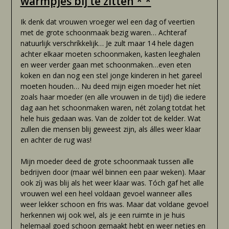
warmpjes bij te zitten * *
Ik denk dat vrouwen vroeger wel een dag of veertien
met de grote schoonmaak bezig waren… Achteraf
natuurlijk verschríkkelijk… Je zult maar 14 hele dagen
achter elkaar moeten schoonmaken, kasten leeghalen
en weer verder gaan met schoonmaken…even eten
koken en dan nog een stel jonge kinderen in het gareel
moeten houden… Nu deed mijn eigen moeder het níet
zoals haar moeder (en alle vrouwen in de tijd) die iedere
dag aan het schoonmaken waren, nét zolang totdat het
hele huis gedaan was. Van de zolder tot de kelder. Wat
zullen die mensen blij geweest zijn, als álles weer klaar
en achter de rug was!
Mijn moeder deed de grote schoonmaak tussen alle
bedrijven door (maar wél binnen een paar weken). Maar
ook zíj was blij als het weer klaar was. Tóch gaf het alle
vrouwen wel een heel voldaan gevoel wanneer alles
weer lekker schoon en fris was. Maar dat voldane gevoel
herkennen wij ook wel, als je een ruimte in je huis
helemaal goed schoon gemaakt hebt en weer netjes en