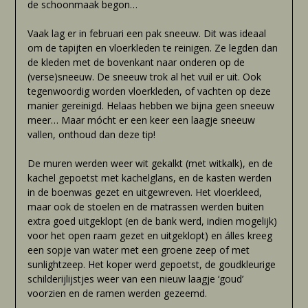
de schoonmaak begon…
Vaak lag er in februari een pak sneeuw. Dit was ideaal
om de tapijten en vloerkleden te reinigen. Ze legden dan
de kleden met de bovenkant naar onderen op de
(verse)sneeuw. De sneeuw trok al het vuil er uit. Ook
tegenwoordig worden vloerkleden, of vachten op deze
manier gereinigd. Helaas hebben we bijna geen sneeuw
meer… Maar mócht er een keer een laagje sneeuw
vallen, onthoud dan deze tip!
De muren werden weer wit gekalkt (met witkalk), en de
kachel gepoetst met kachelglans, en de kasten werden
in de boenwas gezet en uitgewreven. Het vloerkleed,
maar ook de stoelen en de matrassen werden buiten
extra goed uitgeklopt (en de bank werd, indien mogelijk)
voor het open raam gezet en uitgeklopt) en álles kreeg
een sopje van water met een groene zeep of met
sunlightzeep. Het koper werd gepoetst, de goudkleurige
schilderijlijstjes weer van een nieuw laagje ‘goud’
voorzien en de ramen werden gezeemd.