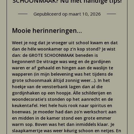
SCHOONMAAK? Nu met handige tips!
Gepubliceerd op
maart 10, 2026
Mooie herinneringen…
Weet je nog dat je vroeger uit school kwam en dat
dan de héle woonkamer op z’n kop stond? Je wist
dan: de GROTE SCHOONMAAK beneden is
begonnen!! De vitrage was weg en de gordijnen
waren er af gehaald en hingen aan de waslijn te
wapperen (in mijn belevening was het tijdens de
grote schoonmaak áltijd zonnig weer…). In het
hoekje van de vensterbank lagen dan al die
gordijnhaken op een hoopje. Álle schilderijen en
woondecoratie’s stonden op het aanrecht en de
keukentafel. Het hele huis rook naar spiritus en
boenwas. Je moeder had dan zo’n werkschort aan
en midden in de kamer stond een grote emmer
warm sop. Boven was het dan inmiddels klaar. Je
slaapkamertje was weer kéurig schoon en netjes. En