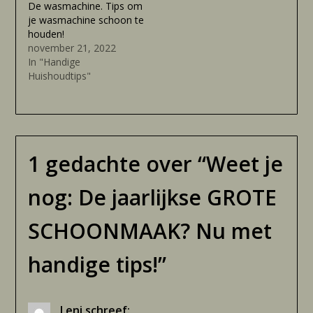
De wasmachine. Tips om
je wasmachine schoon te
houden!
november 21, 2022
In "Handige
Huishoudtips"
1 gedachte over “
Weet je
nog: De jaarlijkse GROTE
SCHOONMAAK? Nu met
handige tips!
”
Leni
schreef: