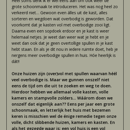
Heel soms denk ik er wel eens aan om óók weer de
grote schoonmaak te introduceren. Het was nog heel zo
verkeerd niet… Gewoon even álles uit de kast, alles
sorteren en wegdoen wat overbodig is geworden. Dat
voorkomt dat je kasten vol met overbodige zooi ligt.
Daarna even een sopdoek erdoor en je kast is weer
helemaal netjes. Je weet dan weer wat je hebt en je
weet dan ook dat je geen overtollige spullen in je kast
hebt staan. En als je dit nou in iedere ruimte doet, heb je
nergens meer overbodige spullen in huis. Hóe heerlijk is
dát!!
Onze huizen zijn (over)vol met spullen waarvan héél
veel overbodige is. Maar we gunnen onszelf niet
eens de tijd om die uit te zoeken en weg te doen.
Hierdoor hebben we allemaal volle kasten, volle
kamers en stampvolle zolders… Wáárom doen we
onszelf dat eigenlijk aan?? Eens per jaar een grote
schoonmaak, en letterlijk het huis met bezemen
keren is misschien wel de énige remedie tegen onze
volle, dicht slibbende huizen, kamers en kasten. En
als het gezegde waar is: een vol huis is een vol