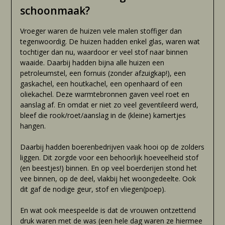
schoonmaak?
Vroeger waren de huizen vele malen stoffiger dan
tegenwoordig. De huizen hadden enkel glas, waren wat
tochtiger dan nu, waardoor er veel stof naar binnen
waaide. Daarbij hadden bijna alle huizen een
petroleumstel, een fornuis (zonder afzuigkap!), een
gaskachel, een houtkachel, een openhaard of een
oliekachel. Deze warmtebronnen gaven veel roet en
aanslag af. En omdat er niet zo veel geventileerd werd,
bleef die rook/roet/aanslag in de (kleine) kamertjes
hangen.
Daarbij hadden boerenbedrijven vaak hooi op de zolders
liggen. Dit zorgde voor een behoorlijk hoeveelheid stof
(en beestjes!) binnen. En op veel boerderijen stond het
vee binnen, op de deel, vlakbij het woongedeelte. Ook
dit gaf de nodige geur, stof en vliegen(poep).
En wat ook meespeelde is dat de vrouwen ontzettend
druk waren met de was (een hele dag waren ze hiermee