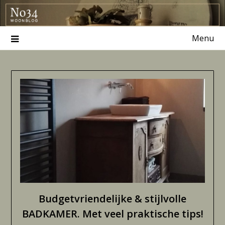
Ga
naar
de
Menu
inhoud
Budgetvriendelijke & stijlvolle
BADKAMER. Met veel praktische tips!