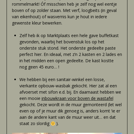
rommelmarkt! Óf misschien heb je zelf nog wel eentje
boven of op zolder staan. Met verf, loogbeits (in geval
van eikenhout) of wasvernis kun je hout in iedere
gewenste kleur bewerken.
Zelf heb ik op Marktplaats een hele gave buffetkast
gevonden, waarbij het bovenstuk los op het
onderste stuk stond. Het onderste gedeelte paste
perfect hier. En ideaal, met z’n 2 kasten en 2 lades en
in het midden een open gedeelte. De kast kostte
nog geen 45 euro… !
We hebben bij een sanitair-winkel een losse,
vierkante opbouw-wasbak gekocht. Hier zat al een
afvoerset met sifon e.d. bij. En daarnaast hebben we
een mooie
inbouwkraan voor boven de wastafel
gekocht. Deze wordt in de muur gemonteerd (let wel
even op of je muur dik genoeg is, anders komt ‘ie er
aan de andere kant van de muur weer uit… en dat
staat zo slordig
).