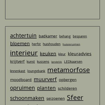
achtertuin
badkamer
behang
besparen
bloemen
herfst
huishouden
huisopruimen
interieur
keuken
kleuradvies
kleur
krijtverf
kunst
kussens
LEDkaarsen
landelijk
metamorfose
linnenkast
loungebank
muurverf
moodboard
opbergen
opruimen
planten
schilderen
Sfeer
schoonmaken
seizoenen