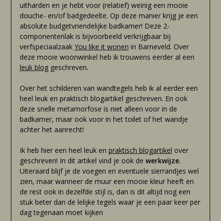
uitharden en je hebt voor (relatief) weinig een mooie
douche- en/of badgedeelte. Op deze manier krijg je een
absolute budgetvriendelijke badkamer! Deze 2-
componentenlak is bijvoorbeeld verkrijgbaar bij
verfspeciaalzaak
You like it wonen
in Barneveld. Over
deze mooie woonwinkel heb ik trouwens eerder al een
leuk blog
geschreven.
Over het schilderen van wandtegels heb ik al eerder een
heel leuk en praktisch blogartikel geschreven. En ook
deze snelle metamorfose is niet alleen voor in de
badkamer, maar ook voor in het toilet of het wandje
achter het aanrecht!
Ik heb hier een heel leuk en
praktisch blogartikel
over
geschreven! In dit artikel vind je ook de
werkwijze
.
Uiteraard blijf je de voegen en eventuele sierrandjes wel
zien, maar wanneer de muur een mooie kleur heeft en
de rest ook in dezelfde stijl is, dan is dit altijd nog een
stuk beter dan de lelijke tegels waar je een paar keer per
dag tegenaan moet kijken