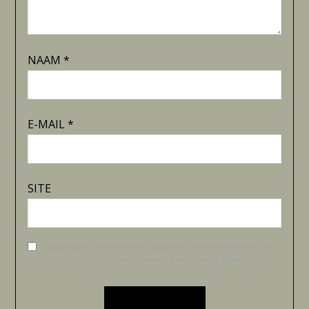
NAAM
*
E-MAIL
*
SITE
Mijn naam, e-mail en site opslaan in deze browser voor de
volgende keer wanneer ik een reactie plaats.