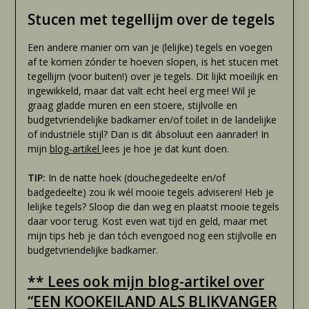
Stucen met tegellijm over de tegels
Een andere manier om van je (lelijke) tegels en voegen
af te komen zónder te hoeven slopen, is het stucen met
tegellijm (voor buiten!) over je tegels. Dit lijkt moeilijk en
ingewikkeld, maar dat valt echt heel erg mee! Wil je
graag gladde muren en een stoere, stijlvolle en
budgetvriendelijke badkamer en/of toilet in de landelijke
of industriële stijl? Dan is dit ábsoluut een aanrader! In
mijn
blog-artikel
lees je hoe je dat kunt doen.
TIP:
In de natte hoek (douchegedeelte en/of
badgedeelte) zou ik wél mooie tegels adviseren! Heb je
lelijke tegels? Sloop die dan weg en plaatst mooie tegels
daar voor terug. Kost even wat tijd en geld, maar met
mijn tips heb je dan tóch evengoed nog een stijlvolle en
budgetvriendelijke badkamer.
** Lees ook mijn blog-artikel over
“EEN KOOKEILAND ALS BLIKVANGER