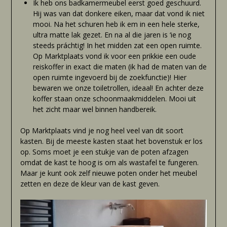
Ik heb ons badkamermeubel eerst goed geschuurd.
Hij was van dat donkere eiken, maar dat vond ik niet
mooi. Na het schuren heb ik em in een hele sterke,
ultra matte lak gezet. En na al die jaren is ‘ie nog
steeds práchtig! In het midden zat een open ruimte.
Op Marktplaats vond ik voor een prikkie een oude
reiskoffer in exact die maten (ik had de maten van de
open ruimte ingevoerd bij de zoekfunctie)! Hier
bewaren we onze toiletrollen, ideaal! En achter deze
koffer staan onze schoonmaakmiddelen. Mooi uit
het zicht maar wel binnen handbereik.
Op Marktplaats vind je nog heel veel van dit soort
kasten. Bij de meeste kasten staat het bovenstuk er los
op. Soms moet je een stukje van de poten afzagen
omdat de kast te hoog is om als wastafel te fungeren.
Maar je kunt ook zelf nieuwe poten onder het meubel
zetten en deze de kleur van de kast geven.