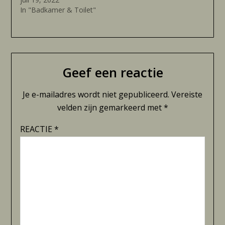
In "Badkamer & Toilet"
Geef een reactie
Je e-mailadres wordt niet gepubliceerd.
Vereiste
velden zijn gemarkeerd met
*
REACTIE
*