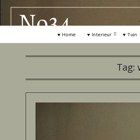
Ga
naar
de
inhoud
♥ Home
♥ Interieur
♥ Tuin
Tag: