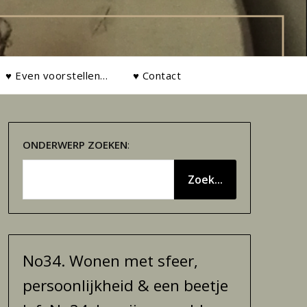
♥ Even voorstellen…
♥ Contact
ONDERWERP
ZOEKEN
:
Zoek...
No34. Wonen met sfeer,
persoonlijkheid & een beetje