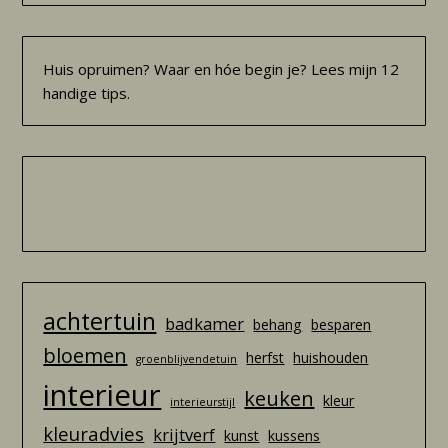
Huis opruimen? Waar en hóe begin je? Lees mijn 12
handige tips.
achtertuin
badkamer
behang
besparen
bloemen
herfst
huishouden
groenblijvendetuin
interieur
keuken
kleur
interieurstijl
kleuradvies
krijtverf
kunst
kussens