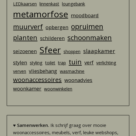
LEDkaarsen
linnenkast
loungebank
metamorfose
moodboard
opruimen
muurverf
opbergen
schoonmaken
planten
schilderen
Sfeer
slaapkamer
seizoenen
shoppen
tuin
stylen
verf
styling
toilet
trap
verlichting
vliesbehang
verven
wasmachine
woonaccessoires
woonadvies
woonkamer
woonwinkelen
♥
Samenwerken.
Ik schrijf graag over mooie
woonaccessoires, meubels, verf, leuke webshops,