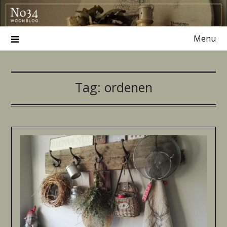
Ga
naar
de
Menu
inhoud
Tag:
ordenen