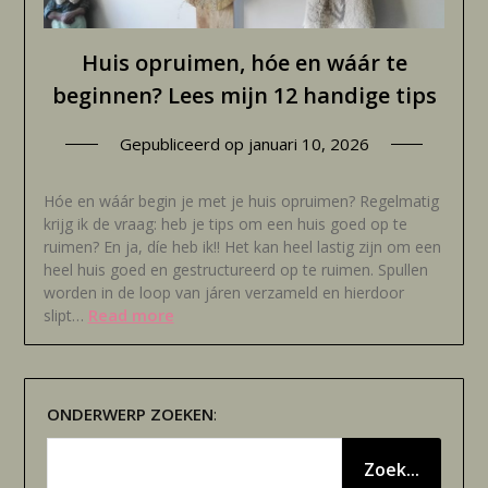
Huis opruimen, hóe en wáár te
beginnen? Lees mijn 12 handige tips
Gepubliceerd op
januari 10, 2026
Hóe en wáár begin je met je huis opruimen? Regelmatig
krijg ik de vraag: heb je tips om een huis goed op te
ruimen? En ja, díe heb ik!! Het kan heel lastig zijn om een
heel huis goed en gestructureerd op te ruimen. Spullen
worden in de loop van járen verzameld en hierdoor
Read more
slipt…
ONDERWERP
ZOEKEN
:
Zoek...